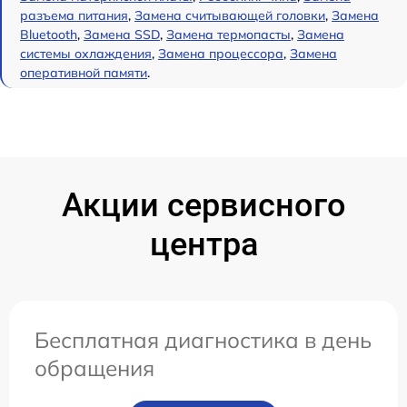
разъема питания
,
Замена считывающей головки
,
Замена
Bluetooth
,
Замена SSD
,
Замена термопасты
,
Замена
системы охлаждения
,
Замена процессора
,
Замена
оперативной памяти
.
Акции сервисного
центра
Бесплатная диагностика в день
обращения