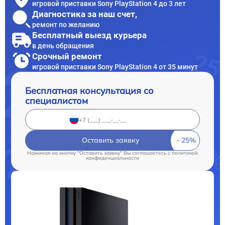
игровой приставки Sony PlayStation 4 до 3 лет
Диагностика за наш счет,
ремонт по желанию
Бесплатный выезд курьера
в день обращения
Срочный ремонт
игровой приставки Sony PlayStation 4 от 35 минут
Бесплатная консультация со
специалистом
Оставить заявку
Нажимая на кнопку "Оставить заявку" Вы соглашаетесь c
политикой
конфиденциальности