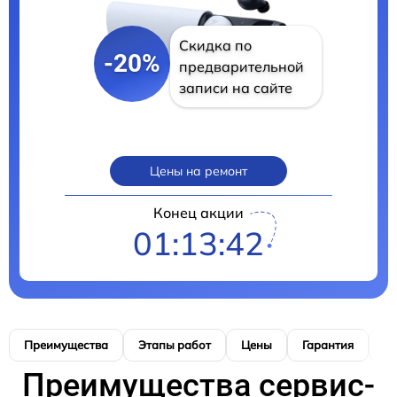
Скидка по
-20%
предварительной
записи на сайте
Цены на ремонт
Конец акции
01:13:41
Преимущества
Этапы работ
Цены
Гарантия
М
Преимущества сервис-